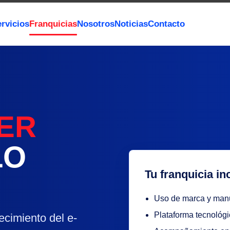
rvicios
Franquicias
Nosotros
Noticias
Contacto
ER
LO
Tu franquicia in
Uso de marca y manu
Plataforma tecnológi
cimiento del e-